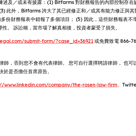
或未有披露：(1) Bitfarms 對財務報告的內部控制存在缺陷
) 此外，Bitfarms 誇大了其已經修正和／或其有能力修正與其
發布的多份財務報表中錯報了多個項目； (5) 因此，這些財務報表不準
導性。 訴訟稱，當市場了解真相後，投資者蒙受了損失。
nlegal.com/submit-form/?case_id=36921
或免費致電 866-76
律師，否則您不會有代表律師。 您可自行選擇聘請律師， 也
決於是否擔任首席原告。
://www.linkedin.com/company/the-rosen-law-firm
、Twitte