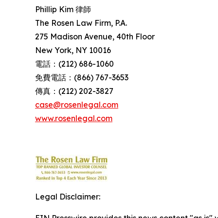
Phillip Kim 律師
The Rosen Law Firm, P.A.
275 Madison Avenue, 40th Floor
New York, NY 10016
電話：(212) 686-1060
免費電話：(866) 767-3653
傳真：(212) 202-3827
case@rosenlegal.com
www.rosenlegal.com
Legal Disclaimer:
EIN Presswire provides this news content "as is" 