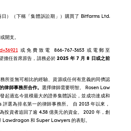
首尾兩日）（下稱「集體訴訟期」）購買了 Bitfarms Ltd.
用或開支。
id=36921
或免費致電 866-767-3653 或電郵至
您希望擔任首席原告，請務必於
2025 年 7 月 8 日或之前
事務所並無可相比的經驗、資源或任何有意義的同儕認
的律師事務所合作。
選擇律師需要明智。 Rosen Law
中國公司發起過迄今規模最大的證券集體訴訟，並成功達成和
ervices 評選為排名第一的律師事務所。 自 2013 年以來，
投資者追回了逾 4.38 億美元的資金。 2020 年，創
Lawdragon 和 Super Lawyers 的表彰。