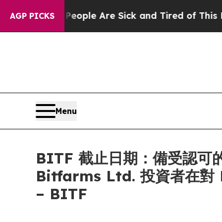
 Win: “People Are Sick and Tired of This Politics
AGP PICKS
Menu
BITF 截止日期：備受認可的
Bitfarms Ltd. 投資
– BITF