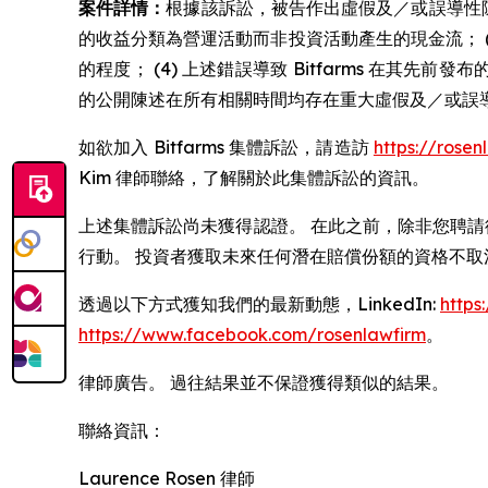
案件詳情：
根據該訴訟，被告作出虛假及／或誤導性陳述及／
的收益分類為營運活動而非投資活動產生的現金流； (3
的程度； (4) 上述錯誤導致 Bitfarms 在其先前
的公開陳述在所有相關時間均存在重大虛假及／或誤
如欲加入 Bitfarms 集體訴訟，請造訪
https://rose
Kim 律師聯絡，了解關於此集體訴訟的資訊。
上述集體訴訟尚未獲得認證。 在此之前，除非您聘請
行動。 投資者獲取未來任何潛在賠償份額的資格不取
透過以下方式獲知我們的最新動態，LinkedIn:
https
https://www.facebook.com/rosenlawfirm
。
律師廣告。 過往結果並不保證獲得類似的結果。
聯絡資訊：
Laurence Rosen 律師