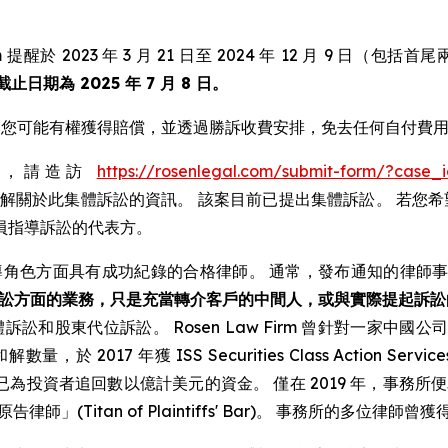
提醒於 2023 年 3 月 21 日至 2024 年 12 月 9 日（包括
日期為 2025 年 7 月 8 日。
 證券，您可能有權獲得賠償，並透過勝訴收費安排，免去任何自付費
體訴訟，請造訪
https://rosenlegal.com/submit-form/?case_
律師聯絡，了解關於此集體訴訟的資訊。 該案目前已提出集體訴訟。 若
員指導訴訟的代表方。
導角色方面具有成功紀錄的合格律師。 通常，發布通知的律師
訟方面的業務，只是充當轉介客戶的中間人，或與實際提起訴訟
訴訟和股東代位訴訟。 Rosen Law Firm 曾針對一家
量，於 2017 年獲 ISS Securities Class Action S
，且已為投資者追回數以億計美元的資金。 僅在 2019 年，事務所便為
告律師」(Titan of Plaintiffs' Bar)。 事務所的多位律師曾獲得 