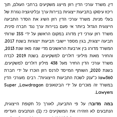
דין. משרד עורכי הדין רוזן מייצג משקיעים ברחבי העולם, תוך
ריכוז עיסוקו בתביעות ייצוגיות בניירות ערך ובליטיגציה נגזרת של
בעלי מניות. משרד עורכי הדין רוזן השיג את הסדר התביעה
הייצוגית הגדול ביותר אי פעם בניירות ערך נגד חברה סינית.
שרותי
ISS
משרד רוזן עורכי דין מדורג במקום הראשון על ידי
תביעה ייצוגית, בגין מספר יישובי תביעות ייצוגיות בשנת 2017.
המשרד מדורג בין ארבעת הראשונים מדי שנה מאז שנת 2013,
והחזיר מאות מיליוני דולרים למשקיעים. בשנת 2019 לבדה
משרד עורכי הדין החזיר
מעל
438 מיליון דולרים למשקיעים.
בשנת 2020, השותף המייסד לורנס רוזן הוכרז על ידי חברת
מעורכי הדין
כ"ענק לשכת התביעות הייצוגיות". רבים
law360
Super
,
Lawdragon
במשרד זה מוכרים על ידי הביטאונים
.
Lawyers
במה מדובר:
על פי התביעה, לאורך כל תקופת הייצוגית,
הנתבעים לא הזהירו את המשקיעים כי: (1) הנתבעים העדיפו