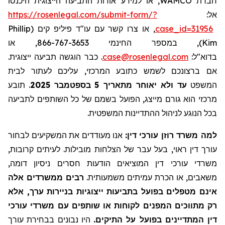
, או למידע אודות התביעה הייצוגית היכנסו
WAMCO
חברת
https://rosenlegal.com/submit-form/?
אל:
Phillip
, או צרו קשר עם עו"ד פיליפ קים (
case_id=31956
), במספר החינמי 866-767-3653, או
Kim
. כבר הוגשה תביעה ייצוגית.
case@rosenlegal.com
בדוא"ל:
אם ברצונכם לשמש כתובע המרכזי, עליכם לעתור לבית
תובע
.
בספטמבר 2025
5
עד ולא יאוחר מתאריך
המשפט
מרכזי הוא גורם מייצג, הפועל בשמם של כל השותפים לתביעה
בכל הנוגע לניהול ההתדיינות המשפטית.
למה משרד רוזן עורכי דין:
אנו מעודדים את המשקיעים לבחור
עורך דין ראוי, בעל עבר של הצלחות מובילות. לעיתים קרובות,
משרדי עורכי דין המוציאים הודעות חסרים ניסיון דומה,
משאבים, או הכרת עמיתים משמעותית.
רבים ממשרדים אלה
אינם מטפלים בפועל בתביעות ייצוגיות בניירות ערך, אלא
רק מתווכים המפנים לקוחות או שותפים עם משרדי עורכי
דין המתדיינים בפועל על התיקים.
היו נבונים בבחירת עורך