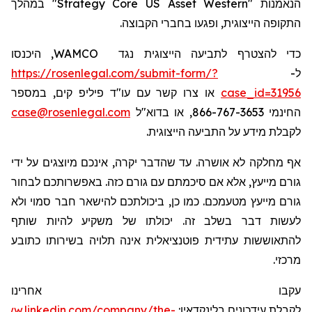
" במהלך
Strategy
Core
US
Asset
Western
הנאמנות "
ה
תקופ
ה
הייצוגית
, ופגעו בחברי הקבוצה.
, היכנסו
WAMCO
כדי להצטרף לתביעה הייצוגית נגד
https://rosenlegal.com/submit-form/?
ל-
או צרו קשר עם עו"ד פיליפ קים, במספר
case_id=31956
case@rosenlegal.com
החינמי 866-767-3653, או בדוא"ל
לקבלת מידע על התביעה הייצוגית.
אף מחלקה לא אושרה. עד שהדבר יקרה, אינכם מיוצגים על ידי
גורם מייעץ, אלא אם סיכמתם עם גורם כזה. באפשרותכם לבחור
גורם מייעץ מטעמכם. כמו כן, ביכולתכם להישאר חבר סמוי ולא
לעשות דבר בשלב זה. יכולתו של משקיע להיות שותף
להתאוששות עתידית פוטנציאלית אינה תלויה בשירותו כתובע
מרכזי.
עקבו אחרינו
/www.linkedin.com/company/the-
:
בלינקדאין
עידכונים
לקבלת