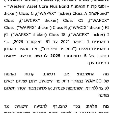
- “Western Asset Core Plus Bond
קרנות הנאמנות
וסוגי
-
:
ticker
(
Class C
),
“WAPAX”
:
ticker
(
Class A
שהם
Fund”
Class
),
“LWCPX”
:
ticker
(
Class C1
),
“WAPCX”
Class
),
“WAPRX”
:
ticker
(
Class R
),
“WACIX”
:
ticker
(
FI
בין
)
“WAPSX”
:
ticker
(
Class IS
),
“WACPX”
:
ticker
(
I
, שני
2023
באוקטובר
31
עד
2021
בינואר
1
התאריכים
התאריכים כוללים ("התקופה הייצוגית"), את המועד האחרון
להגשת תביעה ייצוגית
2025
בספטמבר
5
החשוב של
.
בניירות ערך
מה החשיבות:
אם רכשתם
קרנות נאמנות
, ייתכן שאתם זכאים
במהלך התקופה הייצוגית
WAMCO
של
לפיצוי ללא דמי השתתפות עצמית, או עלויות מכוח הסדר תשלום
מותנה.
מה הלאה:
בכדי להצטרף לתביעה הייצוגית נגד