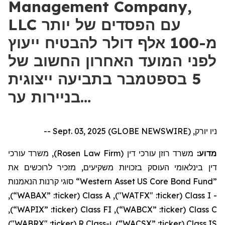
Management Company,
LLC עם הפסדים של יותר
מ-100 אלף דולר להבטיח ייעוץ
לפני המועד האחרון החשוב של
5 בספטמבר בתביעה ייצוגית
בניירות ער…
ניו יורק, Sept. 03, 2025 (GLOBE NEWSWIRE) --
), משרד עורכי
Rosen Law Firm
משרד רוזן עורכי דין (
מדוע:
דין בינלאומי העוסק בזכויות משקיעים, מזכיר לרוכשים את
סוגי קרנות הנאמנות
“Western Asset US Core Bond Fund”
),
“WABAX”
:
ticker
(
Class A
: "WATFX"),
ticker
(
Class I
-
),
“WAPIX”
:
ticker
(
Class FI
),
“WABCX”
:
ticker
(
Class C
: "WABRX")
ticker
R (
Class
ו-
),
“WACSX”
:
ticker
(
Class IS