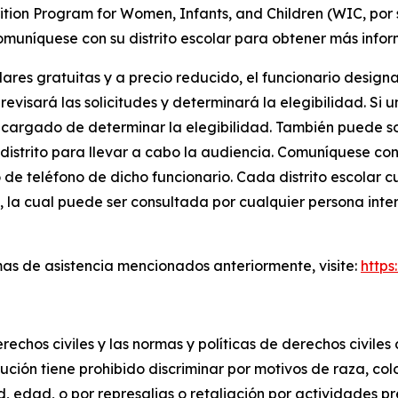
tion Program for Women, Infants, and Children (WIC, por s
Comuníquese con su distrito escolar para obtener más infor
ares gratuitas y a precio reducido, el funcionario desig
visará las solicitudes y determinará la elegibilidad. Si 
encargado de determinar la elegibilidad. También puede so
 distrito para llevar a cabo la audiencia. Comuníquese con 
 de teléfono de dicho funcionario. Cada distrito escolar 
 la cual puede ser consultada por cualquier persona inter
as de asistencia mencionados anteriormente, visite:
https
echos civiles y las normas y políticas de derechos civile
itución tiene prohibido discriminar por motivos de raza, col
, edad, o por represalias o retaliación por actividades pr