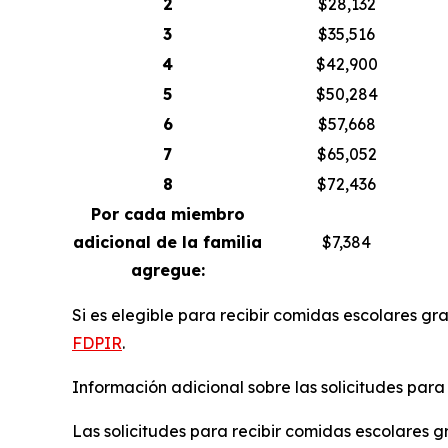
2
$28,132
3
$35,516
4
$42,900
5
$50,284
6
$57,668
7
$65,052
8
$72,436
Por cada miembro
adicional de la familia
$7,384
agregue:
Si es elegible para recibir comidas escolares gr
FDPIR
.
Información adicional sobre las solicitudes para
Las solicitudes para recibir comidas escolares g