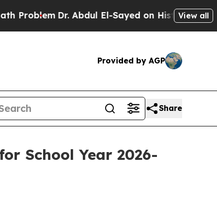
Dr. Abdul El-Sayed on Historic Michigan Win: “Pe
View all
Provided by AGP
Share
for School Year 2026-