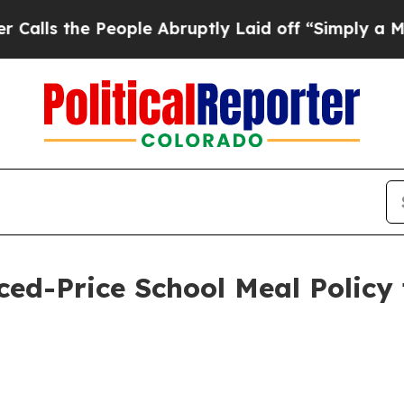
eople Abruptly Laid off “Simply a Math Problem
ed-Price School Meal Policy 